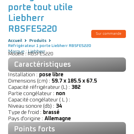
porte tout utile
Liebherr
RBSFE5220
Sur commande
Accueil
Produits
Réfrigérateur 1 porte Liebherr RBSFE5220
Marque : Liebherr
Modèle : RBSFE5220
Caractéristiques
Installation :
pose libre
Dimensions (cm) :
59.7 x 185.5 x 67.5
Capacité réfrigérateur (L) :
382
Partie congélateur :
non
Capacité congélateur ( L ) :
Niveau sonore (db) :
34
Type de froid :
brassé
Pays d'origine :
Allemagne
Points forts