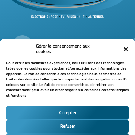
Infos
Gérer le consentement aux
& contacts
&
cookies
04 70 98 71 43
Un
Pour offrir les meilleures expériences, nous utilisons des technologies
04 70 98 27 50
à 
telles que les cookies pour stocker et/ou accéder aux informations des
Magasin de Bellerive-sur-A.
di
appareils. Le fait de consentir à ces technologies nous permettra de
Magasin & atelier de Cusset
▪ 
traiter des données telles que le comportement de navigation ou les ID
Suivez-nous !
▪ 
uniques sur ce site. Le fait de ne pas consentir ou de retirer son
ou
consentement peut avoir un effet négatif sur certaines caractéristiques
et fonctions.
04
Accepter
Refuser
© AUDIO VISION
Mentions légales
|
Conçu avec
par