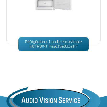
Réfrigérateur 1 porte encastrable
HOTPOINT Hasd18a031a1fr