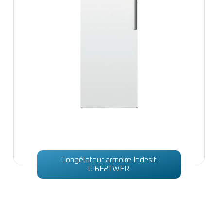
Congélateur armoire Indesit
UI6F2TWFR