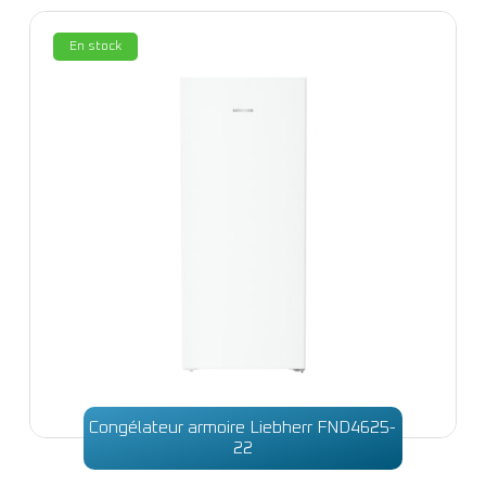
En stock
Congélateur armoire Liebherr FND4625-
22