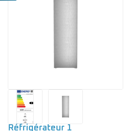
e
n
u
Réfrigérateur 1