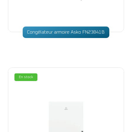
Congélateur armoire Asko FN23841B
En stock