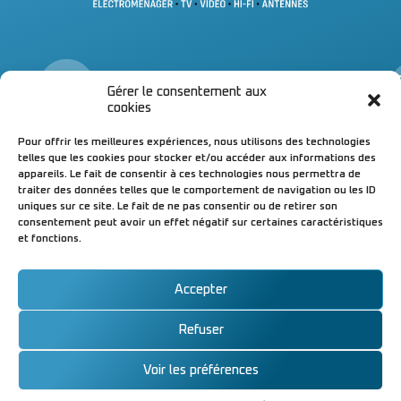
Infos
Gérer le consentement aux
& contacts
&
cookies
04 70 98 71 43
Un
Pour offrir les meilleures expériences, nous utilisons des technologies
04 70 98 27 50
à 
telles que les cookies pour stocker et/ou accéder aux informations des
Magasin de Bellerive-sur-A.
di
appareils. Le fait de consentir à ces technologies nous permettra de
Magasin & atelier de Cusset
▪ 
traiter des données telles que le comportement de navigation ou les ID
Suivez-nous !
▪ 
uniques sur ce site. Le fait de ne pas consentir ou de retirer son
ou
consentement peut avoir un effet négatif sur certaines caractéristiques
et fonctions.
04
Accepter
Refuser
© AUDIO VISION
Mentions légales
|
Conçu avec
par
SERVICE 2023 –
Cookies
W⁴
x
komekoo
Voir les préférences
Tous droits
réservés.