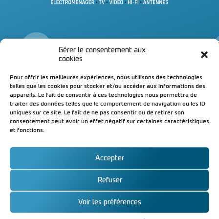
Infos
Gérer le consentement aux
& contacts
&
cookies
04 70 98 71 43
Un
Pour offrir les meilleures expériences, nous utilisons des technologies
04 70 98 27 50
à 
telles que les cookies pour stocker et/ou accéder aux informations des
Magasin de Bellerive-sur-A.
di
appareils. Le fait de consentir à ces technologies nous permettra de
Magasin & atelier de Cusset
▪ 
traiter des données telles que le comportement de navigation ou les ID
Suivez-nous !
▪ 
uniques sur ce site. Le fait de ne pas consentir ou de retirer son
ou
consentement peut avoir un effet négatif sur certaines caractéristiques
et fonctions.
04
Accepter
Refuser
© AUDIO VISION
Mentions légales
|
Conçu avec
par
SERVICE 2023 –
Cookies
W⁴
x
komekoo
Voir les préférences
Tous droits
réservés.