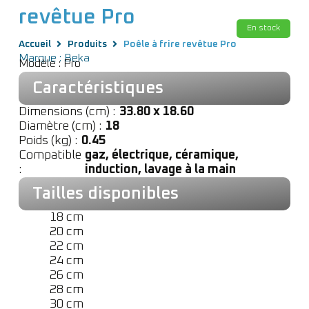
revêtue Pro
En stock
Accueil
Produits
Poêle à frire revêtue Pro
Marque : Beka
Modèle : Pro
Caractéristiques
Dimensions (cm) :
33.80 x 18.60
Diamètre (cm) :
18
Poids (kg) :
0.45
Compatible
gaz, électrique, céramique,
:
induction, lavage à la main
Tailles disponibles
18 cm
20 cm
22 cm
24 cm
26 cm
28 cm
30 cm