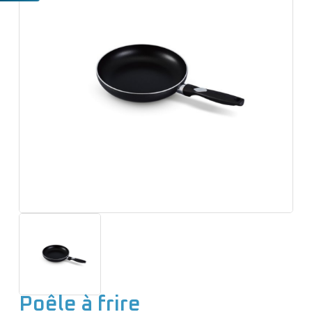
e
n
u
Poêle à frire