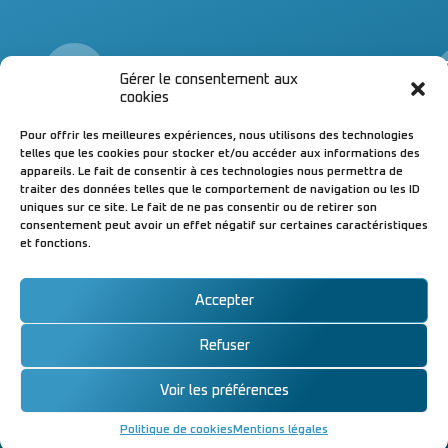
Infos
Gérer le consentement aux
& contacts
&
cookies
04 70 98 71 43
Un
Pour offrir les meilleures expériences, nous utilisons des technologies
04 70 98 27 50
à 
telles que les cookies pour stocker et/ou accéder aux informations des
Magasin de Bellerive-sur-A.
di
appareils. Le fait de consentir à ces technologies nous permettra de
Magasin & atelier de Cusset
▪ 
traiter des données telles que le comportement de navigation ou les ID
Suivez-nous !
▪ 
uniques sur ce site. Le fait de ne pas consentir ou de retirer son
ou
consentement peut avoir un effet négatif sur certaines caractéristiques
et fonctions.
04
Accepter
Refuser
© AUDIO VISION
Mentions légales
|
Conçu avec
par
SERVICE 2023 –
Cookies
W⁴
x
komekoo
Voir les préférences
Tous droits
réservés.
Politique de cookies
Mentions légales