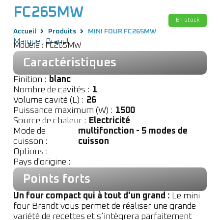
FC265MW
En stock
Accueil
Produits
MINI FOUR FC265MW
Marque : Brandt
Modèle : FC265MW
Caractéristiques
Finition :
blanc
Nombre de cavités :
1
Volume cavité (L) :
26
Puissance maximum (W) :
1500
Source de chaleur :
Electricité
Mode de
multifonction - 5 modes de
cuisson :
cuisson
Options :
Pays d'origine :
Points forts
Un four compact qui à tout d'un grand :
Le mini
four Brandt vous permet de réaliser une grande
variété de recettes et s’intègrera parfaitement