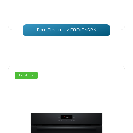
Four Electrolux EOF4P46BK
En stock