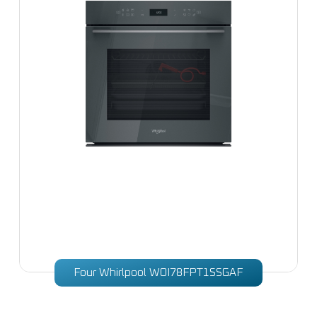
Four Whirlpool WOI78FPT1SSGAF