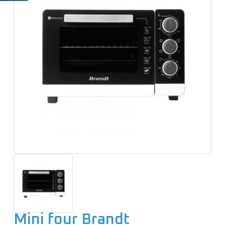
e
n
u
Mini four Brandt