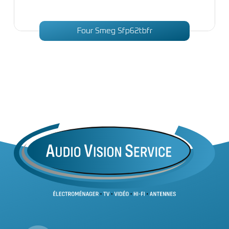
Four Smeg Sfp62tbfr