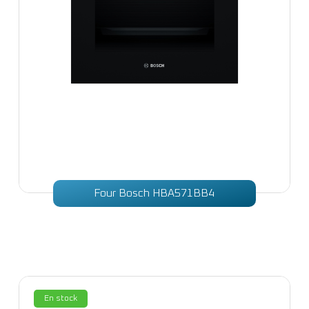
Four Bosch HBA571BB4
En stock