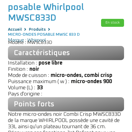
posable Whirlpool
MWSC833D
En stock
Accueil
Produits
MICRO-ONDES POSABLE MWSC 833 D
Marque : Whirpool
Modèle : MWSC833D
Caractéristiques
Installation :
pose libre
Finition :
noir
Mode de cuisson :
micro-ondes, combi crisp
Puissance maximum ( w ) :
micro-ondes 900
Volume (L) :
33
Pays d'origine :
Points forts
Notre micro-ondes noir Combi Crisp MWSC833D
de la marque WHIRLPOOL possède une cavité de
33L ainsi qu'un plateau tournant de 36 cm.