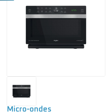
e
n
u
Micro-ondes