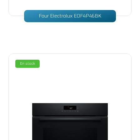
Four Electrolux EOF4P46BK
En stock