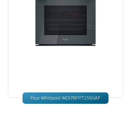
Four Whirlpool WOI78FPT1SSGAF