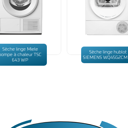
Sèche linge Miele
Sèche linge hublot
pompe à chaleur TSC
SIEMENS WQ45G2CM
643 WP