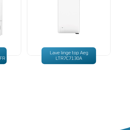
Lave linge top Aeg
FR
LTR7C7130A