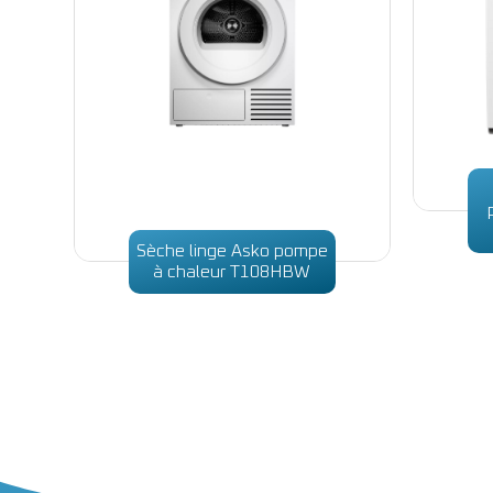
Sèche linge Asko pompe
à chaleur T108HBW