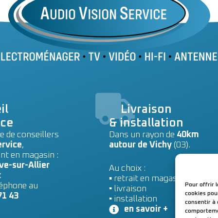
il
Livraison
ice
& installation
e de conseillers
Dans un rayon de
40km
ervice
,
autour de Vichy
(03).
nt en magasin :
ve-sur-Allier
Au choix :
t
▪ retrait en magasin
léphone au
Pour offrir 
▪
livraison
cookies pou
71 43
▪
installation
consentir à
en savoir +
comportement