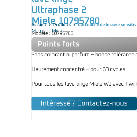
Ultraphase 2
Miele 10795780
Accueil
Produits
Cartouche de lessive sensiti
Marque : Miele
Modèle : 10795780
Points forts
Sans colorant ni parfum – bonne tolérance
Hautement concentré – pour 63 cycles
Pour tous les lave-linge Miele W1 avec Twi
Intéressé ? Contactez-nous