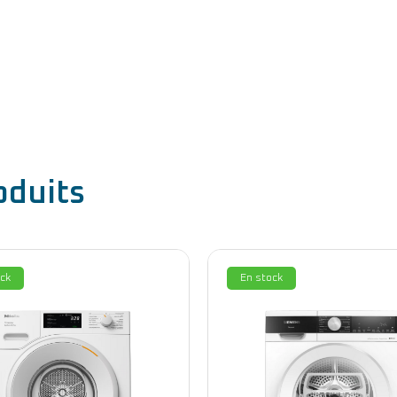
oduits
ck
En stock