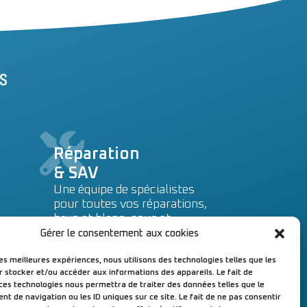
Réparation
& SAV
Une équipe de spécialistes
pour toutes vos réparations,
brun et blanc, sous et
hors garantie.
Gérer le consentement aux cookies
les meilleures expériences, nous utilisons des technologies telles que les
Prise en charge dans notre
r stocker et/ou accéder aux informations des appareils. Le fait de
atelier, à Cusset (03).
 ces technologies nous permettra de traiter des données telles que le
en savoir +
 de navigation ou les ID uniques sur ce site. Le fait de ne pas consentir