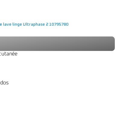
ve lave linge Ultraphase 2 10795780
 cutanée
ndos