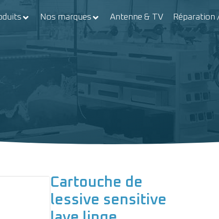
oduits
Nos marques
Antenne & TV
Réparation 
Cartouche de
lessive sensitive
lave linge