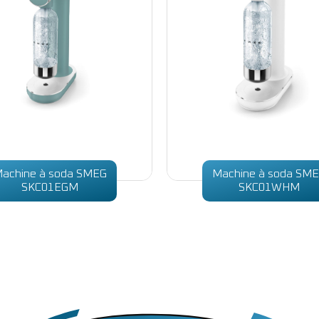
achine à soda SMEG
Machine à soda SM
SKC01EGM
SKC01WHM