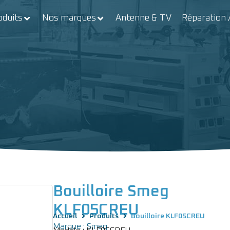
oduits
Nos marques
Antenne & TV
Réparation 
Bouilloire Smeg
KLF05CREU
Accueil
Produits
Bouilloire KLF05CREU
Marque : Smeg