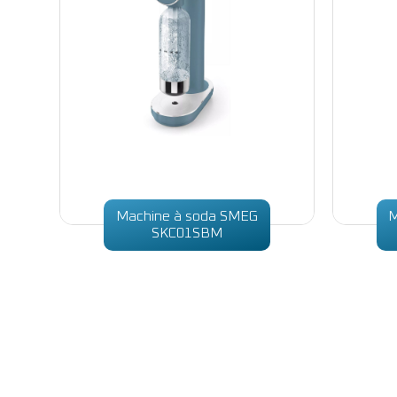
Machine à soda SMEG
M
SKC01SBM