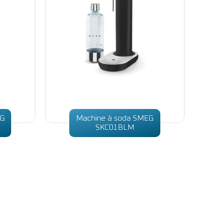
EG
Machine à soda SMEG
SKC01BLM