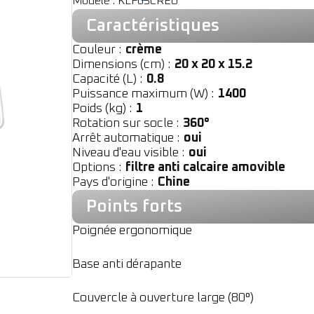
Modèle : KLF05CREU
Caractéristiques
Couleur :
crème
Dimensions (cm) :
20 x 20 x 15.2
Capacité (L) :
0.8
Puissance maximum (W) :
1400
Poids (kg) :
1
Rotation sur socle :
360°
Arrêt automatique :
oui
Niveau d'eau visible :
oui
Options :
filtre anti calcaire amovible
Pays d'origine :
Chine
Points forts
Poignée ergonomique
Base anti dérapante
Couvercle à ouverture large (80°)