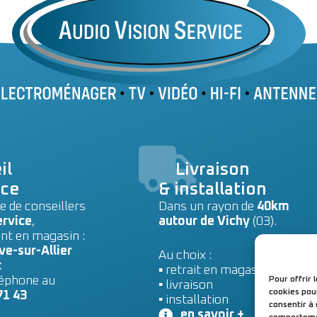
il
Livraison
ice
& installation
e de conseillers
Dans un rayon de
40km
ervice
,
autour de Vichy
(03).
nt en magasin :
ve-sur-Allier
Au choix :
t
▪ retrait en magasin
léphone au
Pour offrir 
▪
livraison
cookies pou
71 43
▪
installation
consentir à
en savoir +